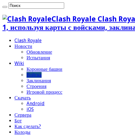
Clash Royale Clash Roya
1, используя карты с войсками, закли
Clash Royale
Новости
Обновление
Испытания
Wiki
Коронные башни
Войска
Заклинания
Строения
Игровой процесс
Скачать
Android
iOS
Сервера
Бот
Как сделать?
Колоды