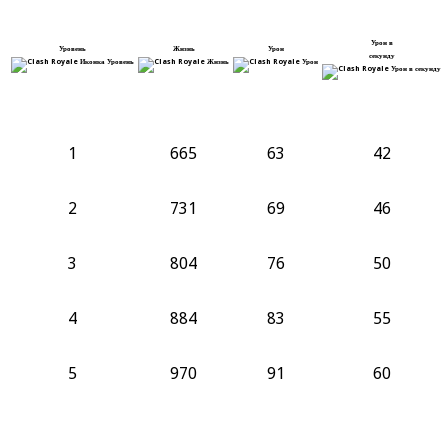
Урон в
Уровень
Жизнь
Урон
секунду
1
665
63
42
2
731
69
46
3
804
76
50
4
884
83
55
5
970
91
60