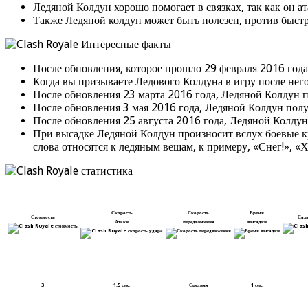
Ледяной Колдун хорошо помогает в связках, так как он а
Также Ледяной колдун может быть полезен, против быс
После обновления, которое прошло 29 февраля 2016 года
Когда вы призываете Ледового Колдуна в игру после него
После обновления 23 марта 2016 года, Ледяной Колдун 
После обновления 3 мая 2016 года, Ледяной Колдун полу
После обновления 25 августа 2016 года, Ледяной Колду
При высадке Ледяной Колдун произносит вслух боевые кри
слова относятся к ледяным вещам, к примеру, «Снег!», «
Скорость
Скорость
Время
Стоимость
Дал
Атаки
передвижения
высадки
3
1,5 сек.
Средняя
1 сек.