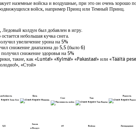
такует наземные войска и воздушные, при это он очень хорошо п
тродвижущихся войск, например Принц или Темный Принц.
, Ледовый колдун был добавлен в игру.
 остается небольшая кучка снега.
получил увеличение урона на 5%
чил снижение диапазона до 5,5 (было 6)
н получил снижение здоровья на 5%
ки, такие, как «Lunta!» «Kylmä!» «Pakastaa!» или «Täältä pesee
Холодно!», «Стой»
ьнобойность
Цель
Редкость
Счет
Тип
Земля
5,5
x1
Войска
Легендарная
и Воздух