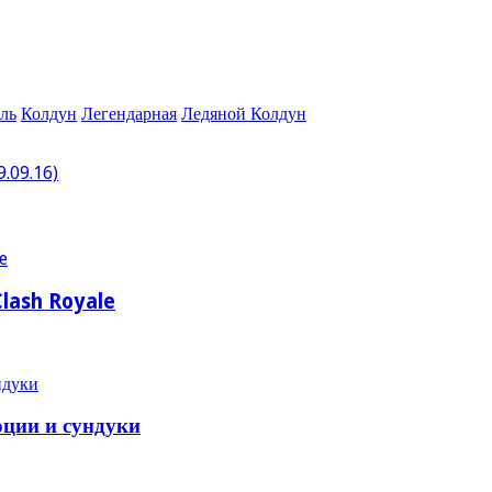
ль
Колдун
Легендарная
Ледяной Колдун
9.09.16)
lash Royale
юции и сундуки