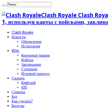
Clash Royale Clash Roya
1, используя карты с войсками, закли
Clash Royale
Новости
Обновление
Испытания
Wiki
Коронные башни
Войска
Заклинания
Строения
Игровой процесс
Скачать
Android
iOS
Сервера
Бот
Как сделать?
Колоды