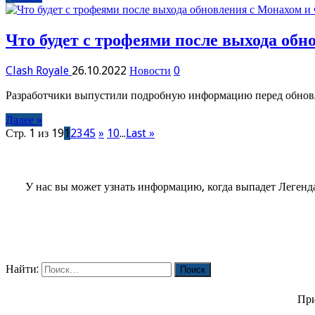
Что будет с трофеями после выхода об
Clash Royale
26.10.2022
Новости
0
Разработчики выпустили подробную информацию перед обновл
Далее »
Стр. 1 из 19
1
2
3
4
5
»
10
...
Last »
У нас вы может узнать информацию, когда выпадет Леген
Найти:
При