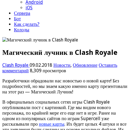
Android
iOS
Сервера
Бот
Как сделать?
Колоды
Магический лучник в Clash Royale
Clash Royale
09.02.2018
Новости
,
Обновление
Оставить
комментарий
8,309 просмотров
Разработчики обрадовали нас новостью о новой карте! Без
подробностей, но мы знаем какую именно карту презентовали
на этот раз — Магический Лучник!
В официальных социальных сетях игры Clash Royale
опубликовали пост с картинкой. Где мы видим нового
персонажа, по крайней мере его еще нет в игре. Ранее на
одном из популярных сайтов по играм Supercell уже
рассказывали про
новые карты
. Их будет целых 4 штуки и все
эти заявления были сделаны на основе исходных файлов. Их