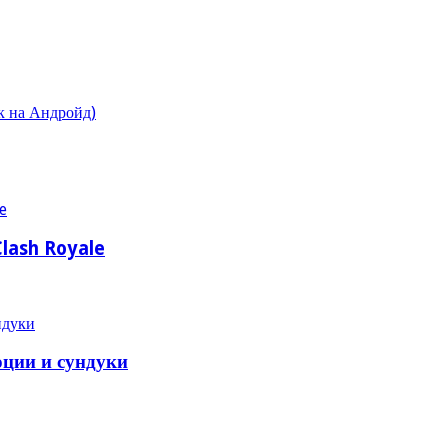
пк на Андройд)
lash Royale
юции и сундуки