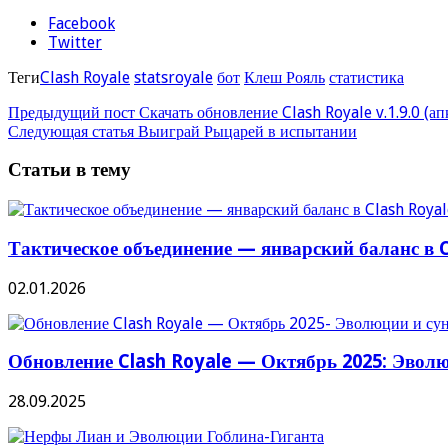
Facebook
Twitter
Теги
Clash Royale
statsroyale
бот
Клеш Рояль
статистика
Предыдущий пост
Скачать обновление Clash Royale v.1.9.0 (а
Следующая статья
Выиграй Рыцарей в испытании
Статьи в тему
Тактическое объединение — январский баланс в C
02.01.2026
Обновление Clash Royale — Октябрь 2025: Эвол
28.09.2025