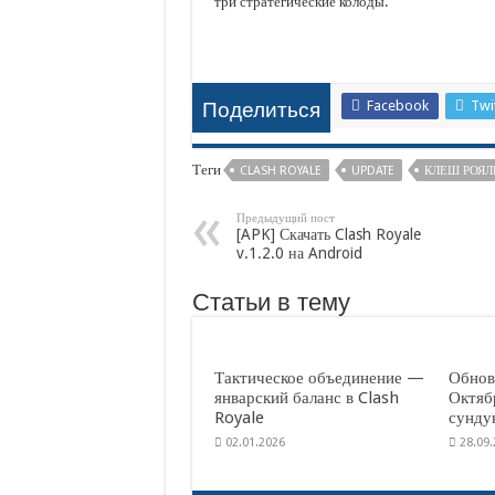
три стратегические колоды.
Facebook
Twi
Поделиться
Теги
CLASH ROYALE
UPDATE
КЛЕШ РОЯЛ
Предыдущий пост
[APK] Скачать Clash Royale
v.1.2.0 на Android
Статьи в тему
Тактическое объединение —
Обнов
январский баланс в Clash
Октяб
Royale
сунду
02.01.2026
28.09