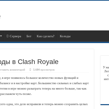
Сервера
Бот
Как сделать?
Колоды
оды в Clash Royale
У на
ставить комментарий
3,684 просмотров
Лег
с
, в игре появилось большое количество новых функций и
инт
балансе и в настройке карт. Большинство сильных и слабых карт
тегии в игре можно разыграть теперь на много больше, так-как
 расскажем чуть позже.
всего одна, это дело исправили и теперь можно сохранить целых