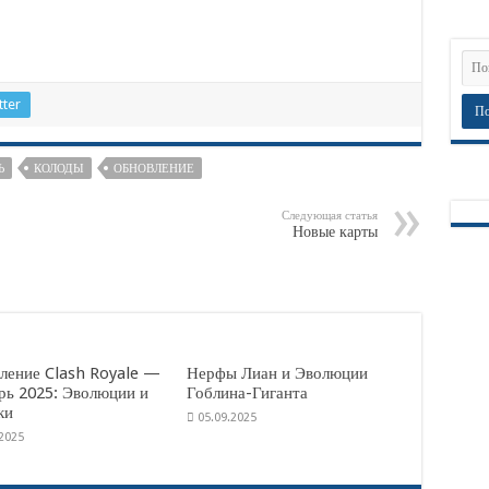
tter
Ь
КОЛОДЫ
ОБНОВЛЕНИЕ
Следующая статья
Новые карты
ление Clash Royale —
Нерфы Лиан и Эволюции
рь 2025: Эволюции и
Гоблина-Гиганта
ки
05.09.2025
.2025