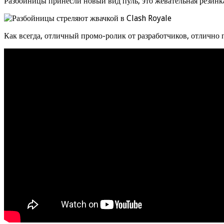
Разбойницы принесли новый вид пуль, это жевательная резинка
Как всегда, отличный промо-ролик от разработчиков, отлично 