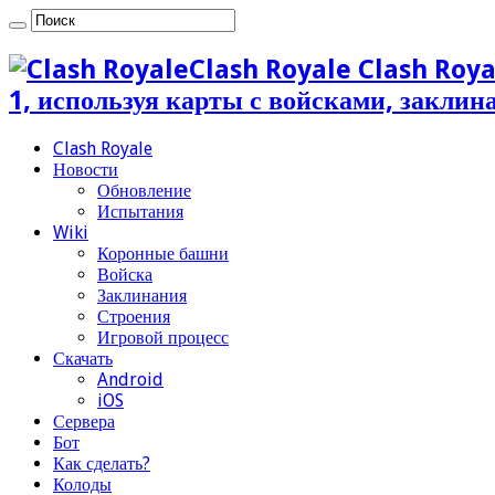
Clash Royale Clash Roya
1, используя карты с войсками, закли
Clash Royale
Новости
Обновление
Испытания
Wiki
Коронные башни
Войска
Заклинания
Строения
Игровой процесс
Скачать
Android
iOS
Сервера
Бот
Как сделать?
Колоды