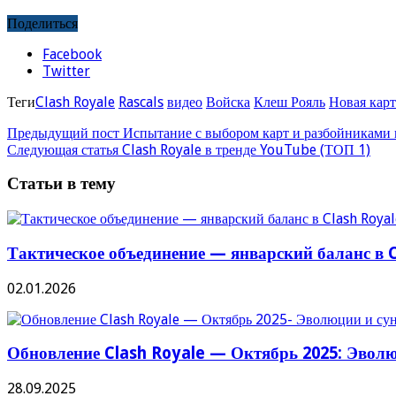
Поделиться
Facebook
Twitter
Теги
Clash Royale
Rascals
видео
Войска
Клеш Рояль
Новая карт
Предыдущий пост
Испытание с выбором карт и разбойниками 
Следующая статья
Clash Royale в тренде YouTube (ТОП 1)
Статьи в тему
Тактическое объединение — январский баланс в C
02.01.2026
Обновление Clash Royale — Октябрь 2025: Эвол
28.09.2025