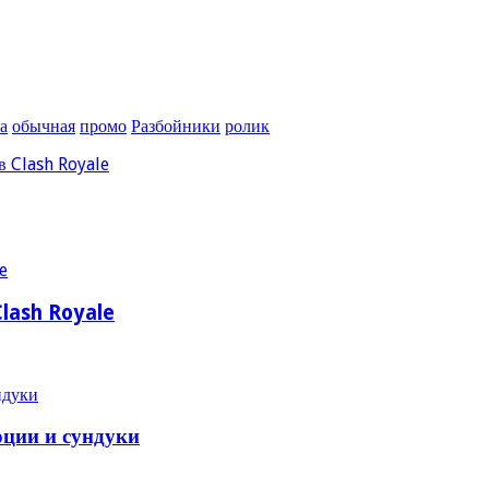
а
обычная
промо
Разбойники
ролик
в Clash Royale
lash Royale
юции и сундуки