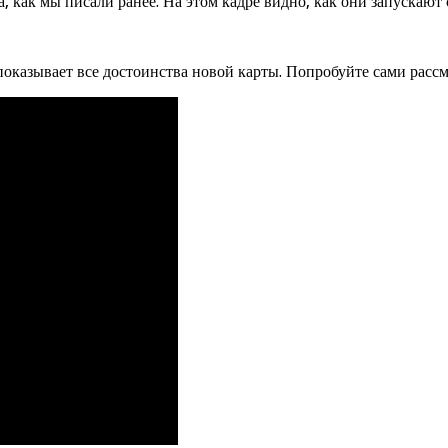
, как мы писали ранее. На этом кадре видно, как они запускают
показывает все достоинства новой карты. Попробуйте сами рассм