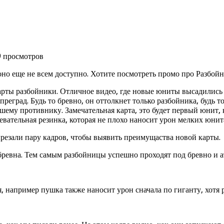
9 просмотров
оно еще не всем доступно. Хотите посмотреть промо про Разбой
рты разбойники. Отличное видео, где новые юниты высадились 
реград. Будь то бревно, он оттолкнет только разбойника, будь
ашему противнику. Замечательная карта, это будет первый юнит
жевательная резинка, которая не плохо наносит урон мелких юнит
ырезали пару кадров, чтобы выявить преимущаства новой карты.
т бревна. Тем самым разбойницы успешно проходят под бревно и 
 например пушка также наносит урон сначала по гиганту, хотя 